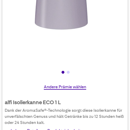
Skip
Andere Prämie wählen
to
the
alfi Isolierkanne ECO 1 L
beginning
Dank der AromaSafe®-Technologie sorgt diese Isolierkanne für
of
unverfälschten Genuss und hält Getränke bis zu 12 Stunden heiß
the
oder 24 Stunden kalt.
images