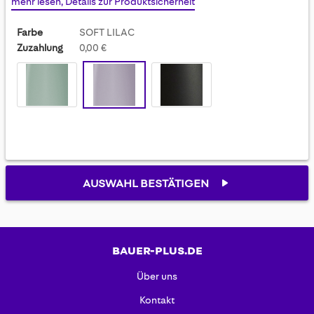
mehr lesen, Details zur Produktsicherheit
gallery
Farbe
SOFT LILAC
Zuzahlung
0,00 €
AUSWAHL BESTÄTIGEN
BAUER-PLUS.DE
Über uns
Kontakt