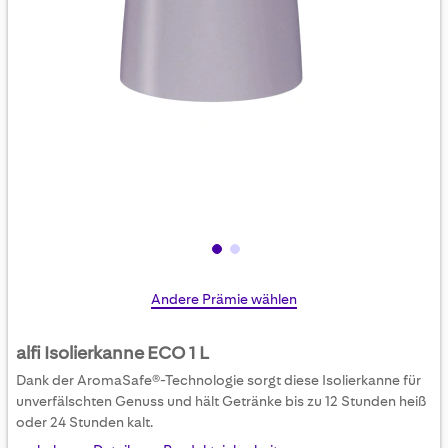
Skip
Andere Prämie wählen
to
the
alfi Isolierkanne ECO 1 L
beginning
Dank der AromaSafe®-Technologie sorgt diese Isolierkanne für
of
unverfälschten Genuss und hält Getränke bis zu 12 Stunden heiß
the
oder 24 Stunden kalt.
images