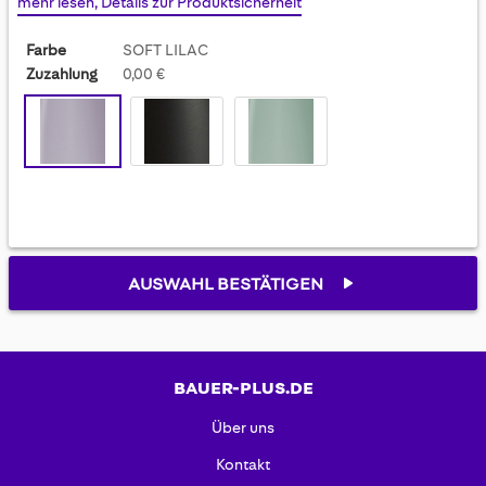
mehr lesen, Details zur Produktsicherheit
gallery
Farbe
SOFT LILAC
Zuzahlung
0,00 €
AUSWAHL BESTÄTIGEN
BAUER-PLUS.DE
Über uns
Kontakt