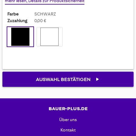
mehr lesen, Details zur Produktsicherheit
gallery
Farbe
SCHWARZ
Zuzahlung
0,00 €
AUSWAHL BESTÄTIGEN
BAUER-PLUS.DE
Über uns
Kontakt