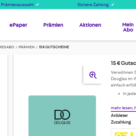
 Prämienauswahl
Sichere Zahlung
Mein
ePaper
Prämien
Aktionen
Abo
AHRESABO
PRÄMIEN
15 € GUTSCHEINE
15 € Guts
Skip
Verwöhnen Si
to
Douglas im W
the
einfach erfül
end
In jed
of
the
mehr lesen, 
images
gallery
Anbieter
Zuzahlung