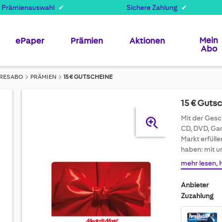
 Prämienauswahl
Sichere Zahlung
Mein
ePaper
Prämien
Aktionen
Abo
AHRESABO
PRÄMIEN
15 € GUTSCHEINE
15 € Guts
Skip
Mit der Gesc
to
CD, DVD, Gam
the
Markt erfüll
end
haben: mit un
of
mehr lesen, 
the
images
Anbieter
gallery
Zuzahlung