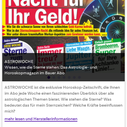
ASTROWOCHE
Wissen, wie die Sterne stehen: Das Astrologie- und
Horoskopmagazin im Bauer Abo
Skip
ASTROWOCHE ist die exklusive Horoskop-Zeitschrift, die Ihnen
to
im Abo jede Woche einen faszinierenden Überblick über alle
the
astrologischen Themen bietet. Wie stehen die Sterne? Was
beginning
bedeutet das für mein Sternzeichen? Welche Kräfte beeinflussen
of
mich?
the
images
mehr lesen und Herstellerinformationen
gallery