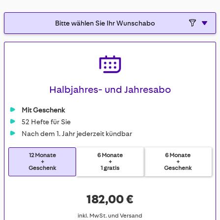
gallery
Halbjahres- und Jahresabo
Mit Geschenk
52 Hefte für Sie
Nach dem 1. Jahr jederzeit kündbar
12 Monate
6 Monate
6 Monate
+
+
+
Geschenk
1 gratis
Geschenk
182,00 €
inkl. MwSt. und Versand