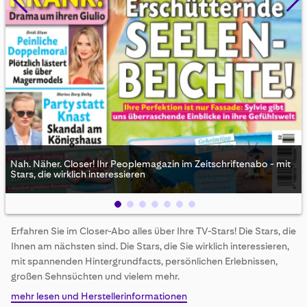
Nah. Näher. Closer! Ihr Peoplemagazin im Zeitschriftenabo - mit
Stars, die wirklich interessieren
Skip
Erfahren Sie im Closer-Abo alles über Ihre TV-Stars! Die Stars, die
to
Ihnen am nächsten sind. Die Stars, die Sie wirklich interessieren,
the
beginning
mit spannenden Hintergrundfacts, persönlichen Erlebnissen,
of
großen Sehnsüchten und vielem mehr.
the
mehr lesen und Herstellerinformationen
images