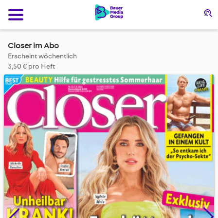
Su
Closer im Abo
Erscheint wöchentlich
3,50 € pro Heft
Skip
to
the
end
of
the
images
gallery